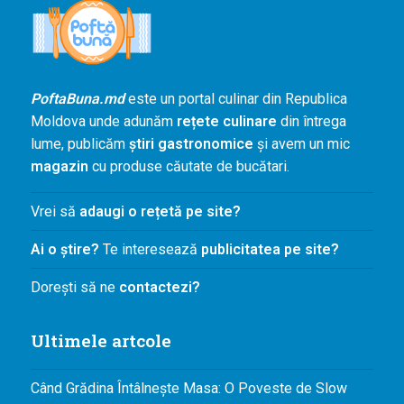
Agenda și
Evenimente
Concursuri
PoftaBuna.md
este un portal culinar din Republica
Digest
Moldova unde adunăm
rețete culinare
din întrega
PoftaBuna.md
lume, publicăm
știri gastronomice
și avem un mic
Nutriție
magazin
cu produse căutate de bucătari.
Vrei să
adaugi o rețetă pe site?
Ai o știre?
Te interesează
publicitatea pe site?
Dorești să ne
contactezi?
Ultimele artcole
Când Grădina Întâlnește Masa: O Poveste de Slow