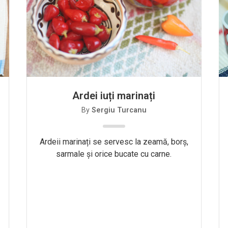
Ardei iuți marinați
By
Sergiu Turcanu
Ardeii marinați se servesc la zeamă, borș,
sarmale și orice bucate cu carne.