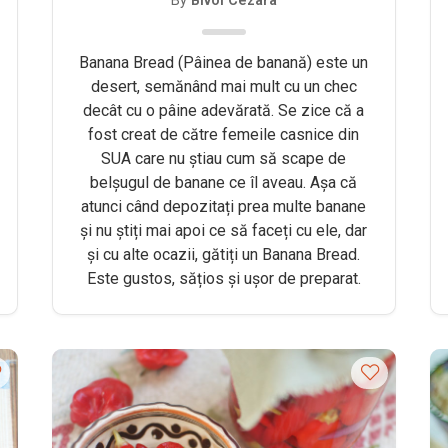
By
Bivol Cezara
Banana Bread (Pâinea de banană) este un
desert, semănând mai mult cu un chec
decât cu o pâine adevărată. Se zice că a
fost creat de către femeile casnice din
SUA care nu știau cum să scape de
belșugul de banane ce îl aveau. Așa că
atunci când depozitați prea multe banane
și nu știți mai apoi ce să faceți cu ele, dar
și cu alte ocazii, gătiți un Banana Bread.
Este gustos, sățios și ușor de preparat.