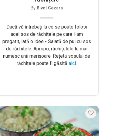
By
Bivol Cezara
Dacă vă întrebați la ce se poate folosi
acel sos de răchițele pe care l-am
pregătit, iată o idee - Salată de pui cu sos
de răchițele. Apropo, răchițelele le mai
numesc unii merișoare. Rețeta sosului de
răchițele poate fi găsită
aici
.