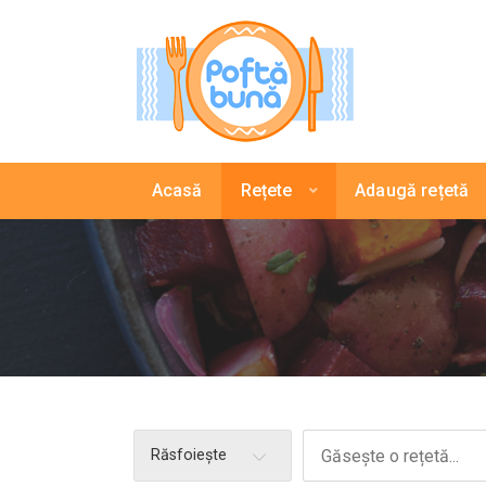
Acasă
Rețete
Adaugă rețetă
Răsfoiește