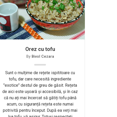
Orez cu tofu
By
Bivol Cezara
Sunt o mulțime de rețete ispititoare cu
tofu, dar care necesită ingrediente
"exotice" destul de greu de găsit. Rețeta
de aici este ușoară și accesibilă, și în caz
că nu ați mai încercat să gătiți tofu până
acum, cu siguranță rețeta este numai
potrivită pentru început. După ea veți mai
lua tofu, vă asigur. Totuși respectați