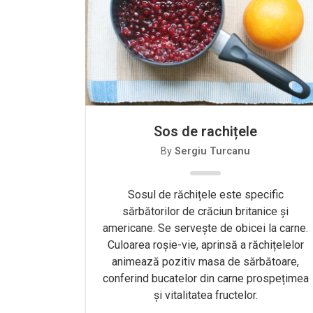
Sos de rachițele
By
Sergiu Turcanu
Sosul de răchițele este specific
sărbătorilor de crăciun britanice și
americane. Se servește de obicei la carne.
Culoarea roșie-vie, aprinsă a răchițelelor
animează pozitiv masa de sărbătoare,
conferind bucatelor din carne prospețimea
și vitalitatea fructelor.