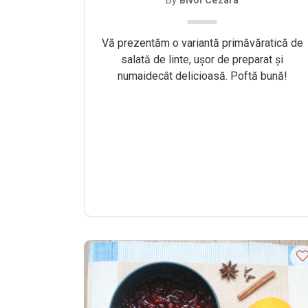
By
Bivol Cezara
Vă prezentăm o variantă primăvăratică de
salată de linte, uşor de preparat şi
numaidecât delicioasă. Poftă bună!