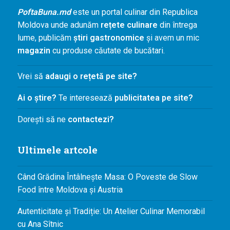
Bucătării
PoftaBuna.md
este un portal culinar din Republica
Românească
Moldova unde adunăm
rețete culinare
din întrega
lume, publicăm
știri gastronomice
și avem un mic
Internațională
magazin
cu produse căutate de bucătari.
Europeană
Italiană
Vrei să
adaugi o rețetă pe site?
Nord-Americană
Ai o știre?
Te interesează
publicitatea pe site?
Mexicană
Dorești să ne
contactezi?
Chineză
Adaugă rețetă
Ultimele artcole
Revistă
Când Grădina Întâlnește Masa: O Poveste de Slow
Food între Moldova și Austria
Gastronomie
Autenticitate și Tradiție: Un Atelier Culinar Memorabil
Știri culinare
cu Ana Sîtnic