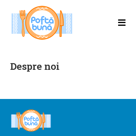
Despre noi
Acasă
Rețete
Toate rețetele
Categorii