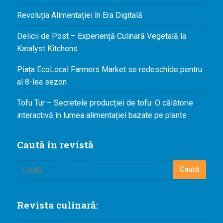
Agenda și
Revoluția Alimentației în Era Digitală
Evenimente
Delicii de Post – Experiență Culinară Vegetală la
Concursuri
Katalyst Kitchens
Digest
Piața EcoLocal Farmers Market se redeschide pentru
PoftaBuna.md
al 8-lea sezon
Nutriție
Tofu Tur – Secretele producției de tofu: O călătorie
interactivă în lumea alimentației bazate pe plante
Caută în revistă
Revista culinară: