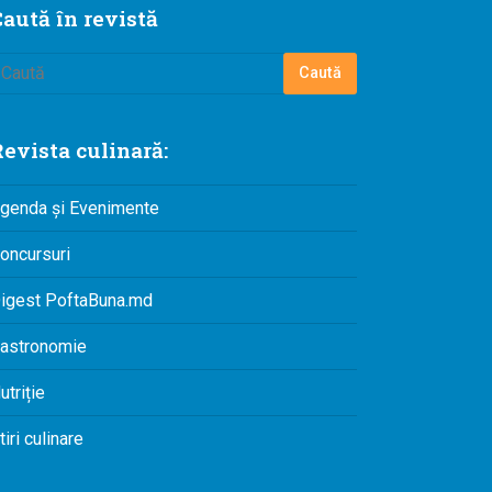
aută în revistă
evista culinară:
genda și Evenimente
oncursuri
igest PoftaBuna.md
astronomie
utriție
tiri culinare