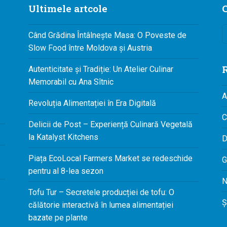
Ultimele artcole
C
Când Grădina Întâlnește Masa: O Poveste de
Slow Food între Moldova și Austria
R
Autenticitate și Tradiție: Un Atelier Culinar
Memorabil cu Ana Sîtnic
A
Revoluția Alimentației în Era Digitală
C
Delicii de Post – Experiență Culinară Vegetală
la Katalyst Kitchens
D
Piața EcoLocal Farmers Market se redeschide
G
pentru al 8-lea sezon
N
Tofu Tur – Secretele producției de tofu: O
Ș
călătorie interactivă în lumea alimentației
bazate pe plante