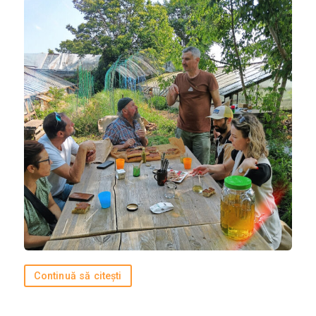
Bucătării
Românească
Internațională
Europeană
Italiană
Nord-Americană
Mexicană
Chineză
Adaugă rețetă
Revistă
Gastronomie
Continuă să citești
Știri culinare