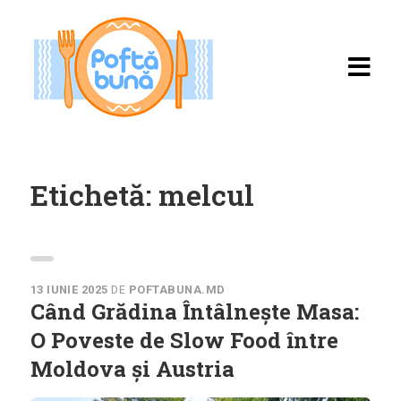
Etichetă:
melcul
Acasă
Rețete
13 IUNIE 2025
DE
POFTABUNA.MD
Când Grădina Întâlnește Masa:
Toate rețetele
O Poveste de Slow Food între
Moldova și Austria
Categorii