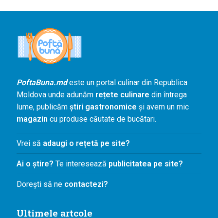
Agenda și
Evenimente
Concursuri
Digest
PoftaBuna.md
PoftaBuna.md
este un portal culinar din Republica
Nutriție
Moldova unde adunăm
rețete culinare
din întrega
lume, publicăm
știri gastronomice
și avem un mic
magazin
cu produse căutate de bucătari.
Vrei să
adaugi o rețetă pe site?
Ai o știre?
Te interesează
publicitatea pe site?
Dorești să ne
contactezi?
Ultimele artcole