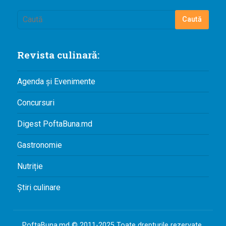
Revista culinară:
Agenda și Evenimente
Concursuri
Digest PoftaBuna.md
Gastronomie
Nutriție
Știri culinare
PoftaBuna.md © 2011-2025 Toate drepturile rezervate.