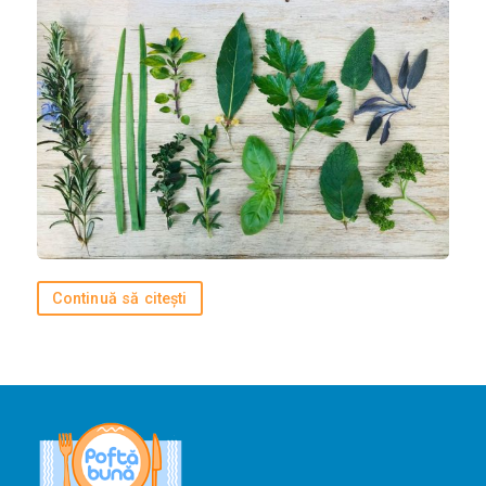
Bucătării
Românească
Internațională
Europeană
Italiană
Nord-Americană
Mexicană
Chineză
Continuă să citești
Adaugă rețetă
Revistă
Gastronomie
Știri culinare