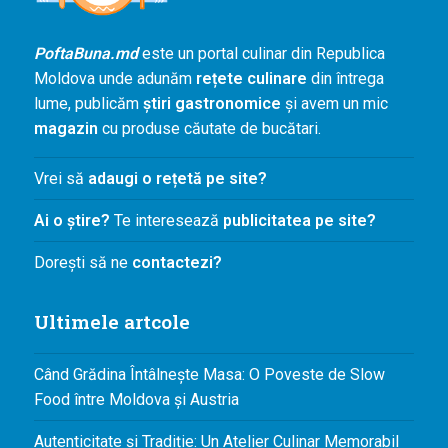
Agenda și
Evenimente
PoftaBuna.md
este un portal culinar din Republica
Concursuri
Moldova unde adunăm
rețete culinare
din întrega
lume, publicăm
știri gastronomice
și avem un mic
Digest
magazin
cu produse căutate de bucătari.
PoftaBuna.md
Vrei să
adaugi o rețetă pe site?
Nutriție
Ai o știre?
Te interesează
publicitatea pe site?
Dorești să ne
contactezi?
Ultimele artcole
Când Grădina Întâlnește Masa: O Poveste de Slow
Food între Moldova și Austria
Autenticitate și Tradiție: Un Atelier Culinar Memorabil