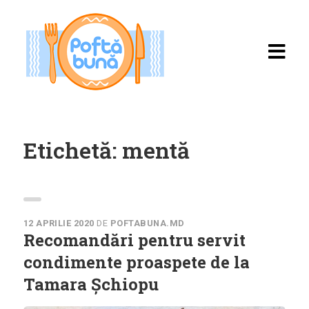
Etichetă:
mentă
Acasă
Rețete
12 APRILIE 2020
DE
POFTABUNA.MD
Recomandări pentru servit
Toate rețetele
condimente proaspete de la
Tamara Șchiopu
Categorii