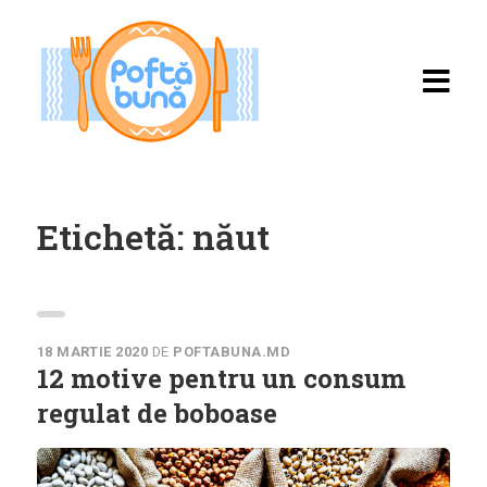
Etichetă:
năut
Acasă
Rețete
18 MARTIE 2020
DE
POFTABUNA.MD
12 motive pentru un consum
Toate rețetele
regulat de boboase
Categorii