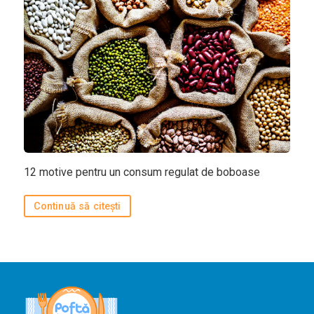
Bucătării
Românească
Internațională
Europeană
Italiană
Nord-Americană
Mexicană
12 motive pentru un consum regulat de boboase
Chineză
Adaugă rețetă
Continuă să citești
Revistă
Gastronomie
Știri culinare