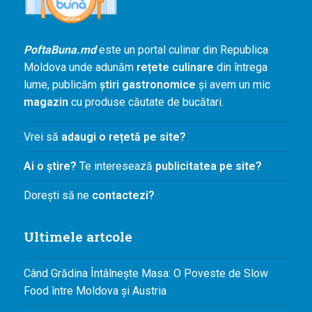
Agenda și
Evenimente
PoftaBuna.md
este un portal culinar din Republica
Concursuri
Moldova unde adunăm
rețete culinare
din întrega
Digest
lume, publicăm
știri gastronomice
și avem un mic
PoftaBuna.md
magazin
cu produse căutate de bucătari.
Nutriție
Vrei să
adaugi o rețetă pe site?
Ai o știre?
Te interesează
publicitatea pe site?
Dorești să ne
contactezi?
Ultimele artcole
Când Grădina Întâlnește Masa: O Poveste de Slow
Food între Moldova și Austria