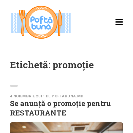
Etichetă:
promoție
Acasă
Rețete
4 NOIEMBRIE 2011
DE
POFTABUNA.MD
Se anunță o promoție pentru
Toate rețetele
RESTAURANTE
Categorii