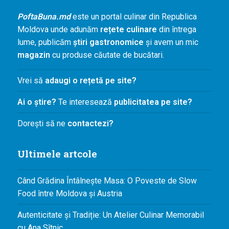
Agenda și
PoftaBuna.md
este un portal culinar din Republica
Evenimente
Moldova unde adunăm
rețete culinare
din întrega
Concursuri
lume, publicăm
știri gastronomice
și avem un mic
magazin
cu produse căutate de bucătari.
Digest
PoftaBuna.md
Vrei să
adaugi o rețetă pe site?
Nutriție
Ai o știre?
Te interesează
publicitatea pe site?
Dorești să ne
contactezi?
Ultimele artcole
Când Grădina Întâlnește Masa: O Poveste de Slow
Food între Moldova și Austria
Autenticitate și Tradiție: Un Atelier Culinar Memorabil
cu Ana Sîtnic