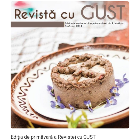
Bucătării
Românească
Internațională
Europeană
Italiană
Nord-Americană
Mexicană
Chineză
Adaugă rețetă
Revistă
Gastronomie
Știri culinare
Ediția de primăvară a Revistei cu GUST