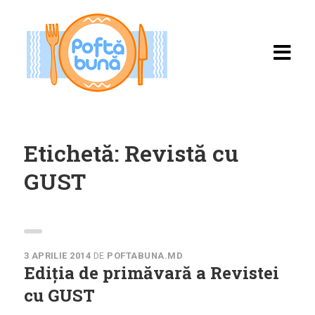
Etichetă:
Revistă cu
GUST
Acasă
Rețete
3 APRILIE 2014
DE
POFTABUNA.MD
Toate rețetele
Ediția de primăvară a Revistei
Categorii
cu GUST