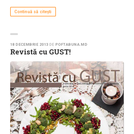
Agenda și
Evenimente
Continuă să citești
Concursuri
Digest
PoftaBuna.md
18 DECEMBRIE 2013
DE
POFTABUNA.MD
Revistă cu GUST!
Nutriție