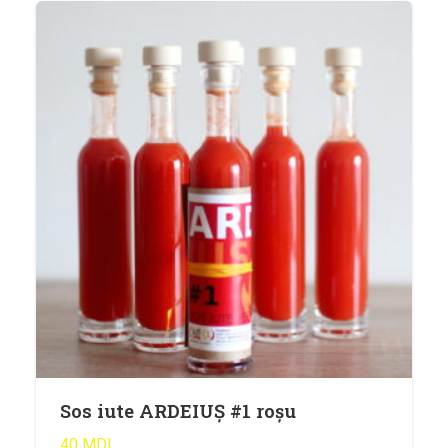
Bucătării
Românească
Internațională
Europeană
Italiană
Nord-Americană
Mexicană
Chineză
Adaugă rețetă
Revistă
Gastronomie
Sos iute ARDEIUȘ #1 roșu
Știri culinare
40
MDL