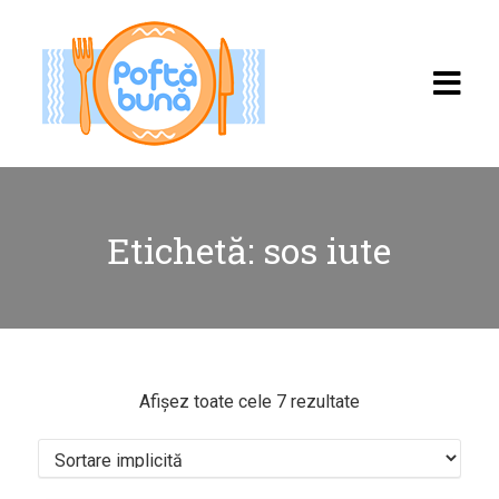
Etichetă:
sos iute
Acasă
Rețete
Afișez toate cele 7 rezultate
Toate rețetele
Categorii