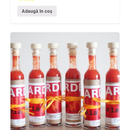
Agenda și
Evenimente
Adaugă în coș
Concursuri
Digest
PoftaBuna.md
Nutriție