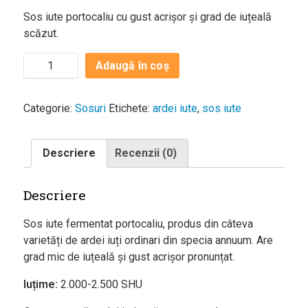
Agenda și
Sos iute portocaliu cu gust acrișor și grad de iuțeală
Evenimente
scăzut.
Concursuri
Adaugă în coș
Digest
PoftaBuna.md
Categorie:
Sosuri
Etichete:
ardei iute
,
sos iute
Nutriție
Descriere
Recenzii (0)
Descriere
Sos iute fermentat portocaliu, produs din câteva
varietăți de ardei iuți ordinari din specia annuum. Are
grad mic de iuțeală și gust acrișor pronunțat.
Iuțime:
2.000-2.500 SHU