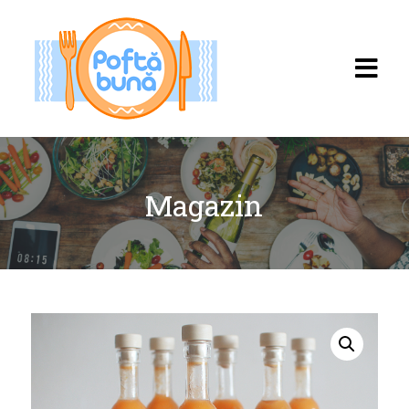
Magazin
Acasă
Rețete
Toate rețetele
Categorii