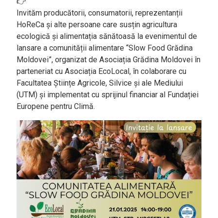
Bucătării
Invităm producătorii, consumatorii, reprezentanții
Românească
HoReCa şi alte persoane care susțin agricultura
Internațională
ecologică şi alimentația sănătoasă la evenimentul de
lansare a comunității alimentare “Slow Food Grădina
Europeană
Moldovei”, organizat de Asociația Grădina Moldovei în
Italiană
parteneriat cu Asociația EcoLocal, în colaborare cu
Facultatea Științe Agricole, Silvice şi ale Mediului
Nord-Americană
(UTM) și implementat cu sprijinul financiar al Fundației
Mexicană
Europene pentru Climă.
Chineză
Adaugă rețetă
Revistă
Gastronomie
Știri culinare