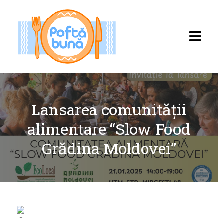
Lansarea comunității
alimentare “Slow Food
Acasă
Grădina Moldovei”
Rețete
Toate rețetele
Categorii