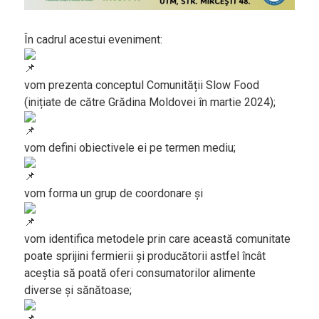
Agenda și
Evenimente
În cadrul acestui eveniment:
Concursuri
Digest
vom prezenta conceptul Comunității Slow Food
PoftaBuna.md
(inițiate de către Grădina Moldovei în martie 2024);
Nutriție
vom defini obiectivele ei pe termen mediu;
vom forma un grup de coordonare și
vom identifica metodele prin care această comunitate
poate sprijini fermierii și producătorii astfel încât
aceștia să poată oferi consumatorilor alimente
diverse și sănătoase;