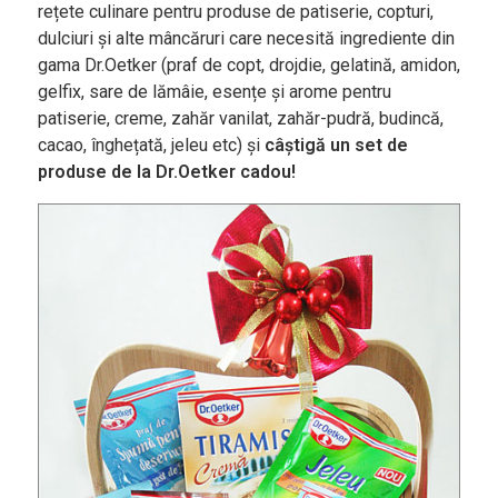
Bucătării
rețete culinare pentru produse de patiserie, copturi,
dulciuri și alte mâncăruri care necesită ingrediente din
Românească
gama Dr.Oetker (praf de copt, drojdie, gelatină, amidon,
Internațională
gelfix, sare de lămâie, esențe și arome pentru
patiserie, creme, zahăr vanilat, zahăr-pudră, budincă,
Europeană
cacao, înghețată, jeleu etc) și
câștigă un set de
Italiană
produse de la Dr.Oetker cadou!
Nord-Americană
Mexicană
Chineză
Adaugă rețetă
Revistă
Gastronomie
Știri culinare