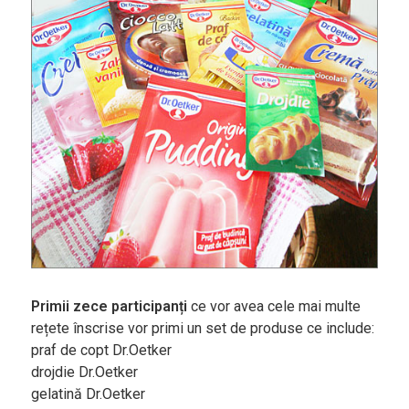
Agenda și
Evenimente
Concursuri
Digest
PoftaBuna.md
Nutriție
Primii zece participanți
ce vor avea cele mai multe
rețete înscrise vor primi un set de produse ce include:
praf de copt Dr.Oetker
drojdie Dr.Oetker
gelatină Dr.Oetker