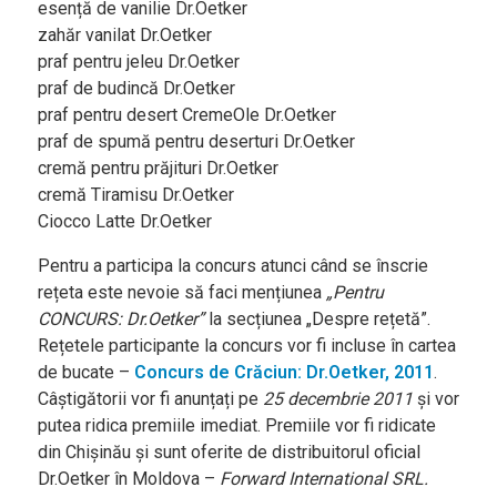
esență de vanilie Dr.Oetker
zahăr vanilat Dr.Oetker
praf pentru jeleu Dr.Oetker
praf de budincă Dr.Oetker
praf pentru desert CremeOle Dr.Oetker
praf de spumă pentru deserturi Dr.Oetker
cremă pentru prăjituri Dr.Oetker
cremă Tiramisu Dr.Oetker
Ciocco Latte Dr.Oetker
Pentru a participa la concurs atunci când se înscrie
rețeta este nevoie să faci mențiunea
„Pentru
CONCURS: Dr.Oetker”
la secțiunea „Despre rețetă”.
Rețetele participante la concurs vor fi incluse în cartea
de bucate –
Concurs de Crăciun: Dr.Oetker, 2011
.
Câștigătorii vor fi anunțați pe
25 decembrie 2011
și vor
putea ridica premiile imediat. Premiile vor fi ridicate
din Chișinău și sunt oferite de distribuitorul oficial
Dr.Oetker în Moldova –
Forward International SRL.