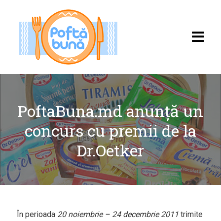
PoftaBuna.md anunță un
concurs cu premii de la
Acasă
Dr.Oetker
Rețete
Toate rețetele
Categorii
În perioada
20 noiembrie – 24 decembrie 2011
trimite