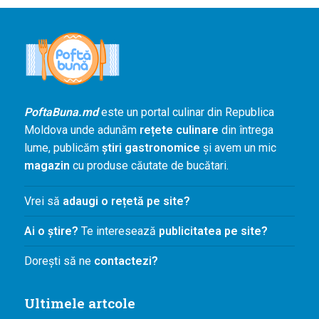
Agenda și
Evenimente
Concursuri
Digest
PoftaBuna.md
PoftaBuna.md
este un portal culinar din Republica
Nutriție
Moldova unde adunăm
rețete culinare
din întrega
lume, publicăm
știri gastronomice
și avem un mic
magazin
cu produse căutate de bucătari.
Vrei să
adaugi o rețetă pe site?
Ai o știre?
Te interesează
publicitatea pe site?
Dorești să ne
contactezi?
Ultimele artcole