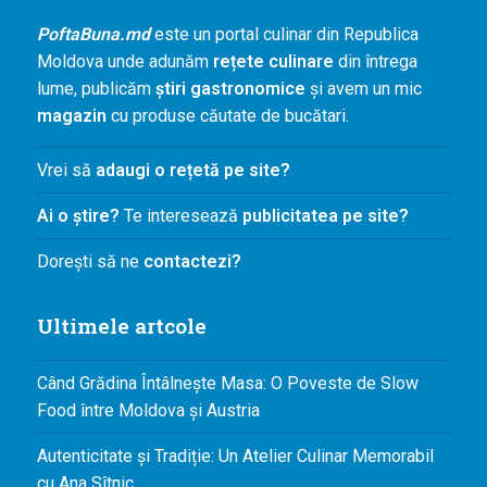
Agenda și
PoftaBuna.md
este un portal culinar din Republica
Evenimente
Moldova unde adunăm
rețete culinare
din întrega
Concursuri
lume, publicăm
știri gastronomice
și avem un mic
magazin
cu produse căutate de bucătari.
Digest
PoftaBuna.md
Vrei să
adaugi o rețetă pe site?
Nutriție
Ai o știre?
Te interesează
publicitatea pe site?
Dorești să ne
contactezi?
Ultimele artcole
Când Grădina Întâlnește Masa: O Poveste de Slow
Food între Moldova și Austria
Autenticitate și Tradiție: Un Atelier Culinar Memorabil
cu Ana Sîtnic