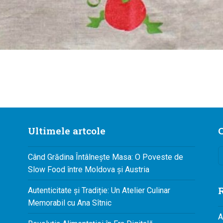
Ultimele artcole
C
Când Grădina Întâlnește Masa: O Poveste de
Slow Food între Moldova și Austria
R
Autenticitate și Tradiție: Un Atelier Culinar
Memorabil cu Ana Sîtnic
A