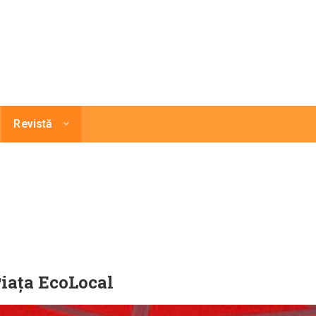
Revistă
Piața EcoLocal