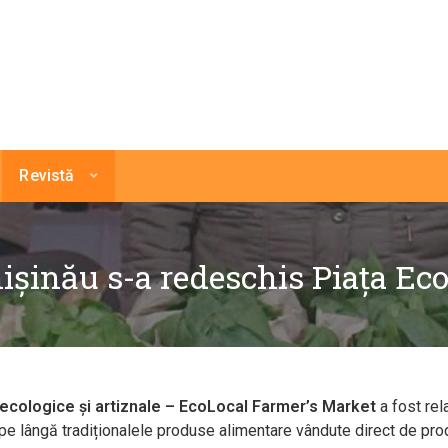
Revistă
ișinău s-a redeschis Piața Ec
 ecologice și artiznale – EcoLocal
Farmer’s Market
a fost rel
ței pe lângă tradiționalele produse alimentare vândute direct de p