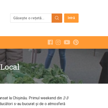
Intră
oLocal
ansat la Chișinău. Primul weekend din
2-3
roducători s-au bucurat și de o atmosferă