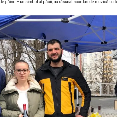
și de păine – un simbol al păcii, au răsunat acorduri de muzică cu