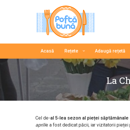
Acasă
Rețete
Adaugă rețetă
La Ch
Cel de-
al 5-lea sezon al pieței săptămânale
aprili
e a fost dedicat păcii, iar vizitatorii pie