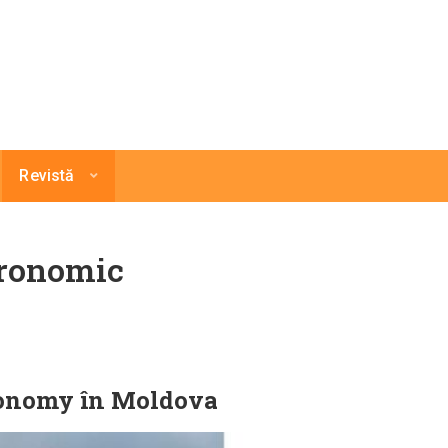
Revistă
tronomic
ronomy în Moldova