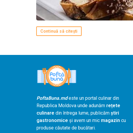
Continuă să citești
PoftaBuna.md
este un portal culinar din
Republica Moldova unde adunăm
rețete
culinare
din întrega lume, publicăm
știri
gastronomice
și avem un mic
magazin
cu
produse căutate de bucătari.