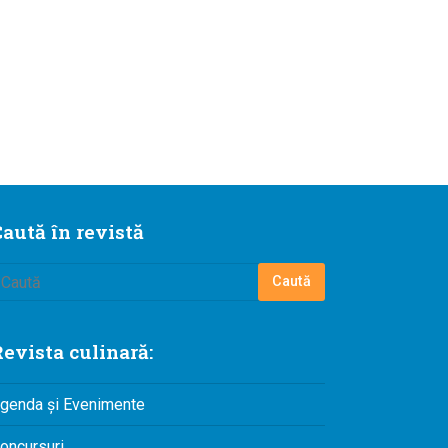
aută în revistă
evista culinară:
genda și Evenimente
oncursuri