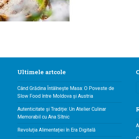
Ultimele artcole
C
Când Grădina Întâlnește Masa: O Poveste de
Slow Food între Moldova și Austria
R
Autenticitate și Tradiție: Un Atelier Culinar
Memorabil cu Ana Sîtnic
A
Revoluția Alimentației în Era Digitală
C