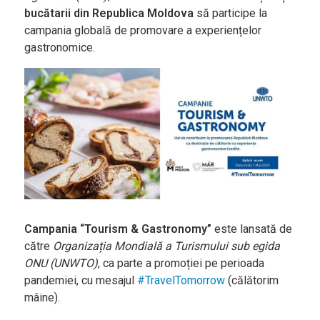
Bucătării
bucătarii din Republica Moldova
să participe la
Românească
campania globală de promovare a experiențelor
gastronomice.
Internațională
Europeană
Italiană
Nord-Americană
Mexicană
Chineză
Adaugă rețetă
Campania “Tourism & Gastronomy”
este lansată de
Revistă
către
Organizația Mondială a Turismului sub egida
ONU (UNWTO)
, ca parte a promoției pe perioada
Gastronomie
pandemiei, cu mesajul
#TravelTomorrow
(călătorim
mâine).
Știri culinare