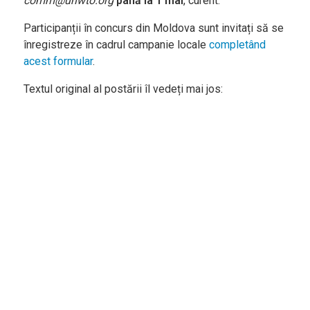
comm@unwto.org
până la 1 mai
, curent.
Participanții în concurs din Moldova sunt invitați să se
înregistreze în cadrul campanie locale
completând
acest formular
.
Textul original al postării îl vedeți mai jos: