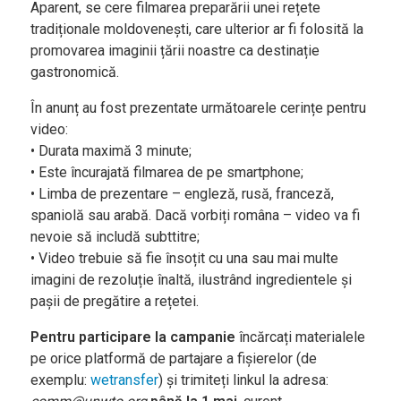
Aparent, se cere filmarea preparării unei rețete
Agenda și
tradiționale moldovenești, care ulterior ar fi folosită la
Evenimente
promovarea imaginii țării noastre ca destinație
Concursuri
gastronomică.
Digest
În anunț au fost prezentate următoarele cerințe pentru
PoftaBuna.md
video:
• Durata maximă 3 minute;
Nutriție
• Este încurajată filmarea de pe smartphone;
• Limba de prezentare – engleză, rusă, franceză,
spaniolă sau arabă. Dacă vorbiți româna – video va fi
nevoie să includă subttitre;
• Video trebuie să fie însoțit cu una sau mai multe
imagini de rezoluție înaltă, ilustrând ingredientele și
pașii de pregătire a rețetei.
Pentru participare la campanie
încărcați materialele
pe orice platformă de partajare a fișierelor (de
exemplu:
wetransfer
) și trimiteți linkul la adresa: