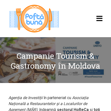
Campanie Tourism &
Gastronomy în Moldova
Acasă
Rețete
Toate rețetele
Agenția de Investiții
în parteneriat cu
Asociația
Categorii
Națională a Restaurantelor și a Localurilor de
Agrement
(MĂR)
, îndeamnă
sectorul HoReCa
și
toți