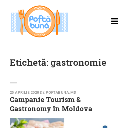
Etichetă:
gastronomie
Acasă
Rețete
25 APRILIE 2020
DE
POFTABUNA.MD
Campanie Tourism &
Toate rețetele
Gastronomy în Moldova
Categorii