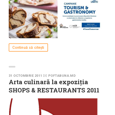
Bucătării
Românească
Internațională
Europeană
Italiană
Nord-Americană
Continuă să citești
Mexicană
Chineză
Adaugă rețetă
31 OCTOMBRIE 2011
DE
POFTABUNA.MD
Arta culinară la expoziția
Revistă
SHOPS & RESTAURANTS 2011
Gastronomie
Știri culinare