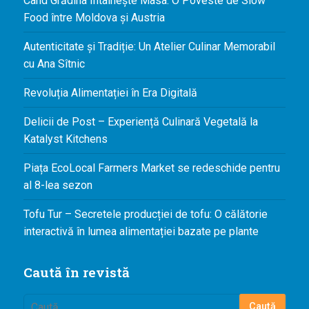
Când Grădina Întâlnește Masa: O Poveste de Slow
Food între Moldova și Austria
Autenticitate și Tradiție: Un Atelier Culinar Memorabil
cu Ana Sîtnic
Revoluția Alimentației în Era Digitală
Delicii de Post – Experiență Culinară Vegetală la
Katalyst Kitchens
Piața EcoLocal Farmers Market se redeschide pentru
al 8-lea sezon
Tofu Tur – Secretele producției de tofu: O călătorie
interactivă în lumea alimentației bazate pe plante
Caută în revistă