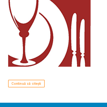
Agenda și
Evenimente
Concursuri
Digest
PoftaBuna.md
Nutriție
Continuă să citești