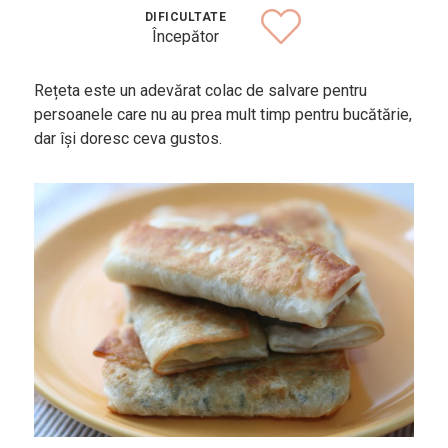
Bucătării
DIFICULTATE
Începător
Românească
Internațională
Rețeta este un adevărat colac de salvare pentru
Europeană
persoanele care nu au prea mult timp pentru bucătărie,
dar își doresc ceva gustos.
Italiană
Nord-Americană
Mexicană
Chineză
Adaugă rețetă
Revistă
Gastronomie
Știri culinare