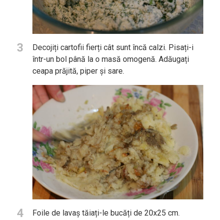
3
Decojiți cartofii fierți cât sunt încă calzi. Pisați-i
într-un bol până la o masă omogenă. Adăugați
ceapa prăjită, piper și sare.
4
Foile de lavaș tăiați-le bucăți de 20x25 cm.