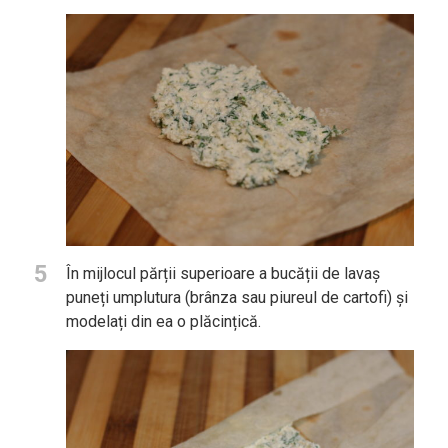
5
În mijlocul părții superioare a bucății de lavaș
puneți umplutura (brânza sau piureul de cartofi) și
modelați din ea o plăcințică.