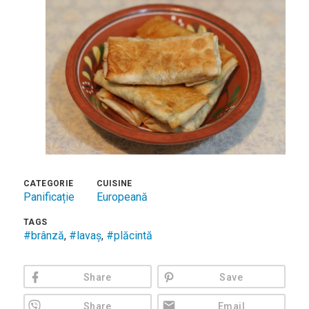
CATEGORIE
CUISINE
Panificație
Europeană
TAGS
#brânză
,
#lavaș
,
#plăcintă
Share
Save
Share
Email