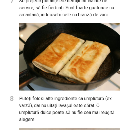
7
Se prăjesc plăcințelele nemijlocit înainte de
servire, să fie fierbinți. Sunt foarte gustoase cu
smântână, îndeosebi cele cu brânză de vaci.
8
Puteți folosi alte ingrediente ca umplutură (ex.
varză), dar nu uitați lavașul este sărat. O
umplutură dulce poate să nu fie cea mai reușită
alegere.