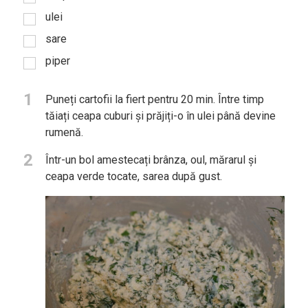
ulei
sare
piper
1
Puneți cartofii la fiert pentru 20 min. Între timp
tăiați ceapa cuburi și prăjiți-o în ulei până devine
rumenă.
2
Într-un bol amestecați brânza, oul, mărarul și
ceapa verde tocate, sarea după gust.