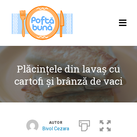
Plăcințele din lavaș cu
cartofi și brânză de vaci
Acasă
Rețete
Toate rețetele
AUTOR
Categorii
Bivol Cezara