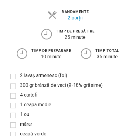
Agenda și
Evenimente
RANDAMENTE
2 porții
Concursuri
TIMP DE PREGĂTIRE
Digest
25 minute
PoftaBuna.md
TIMP DE PREPARARE
TIMP TOTAL
Nutriție
10 minute
35 minute
2
lavaș armenesc (foi)
300
gr
brânză de vaci (9-18% grăsime)
4
cartofi
1
ceapa medie
1
ou
mărar
ceapă verde