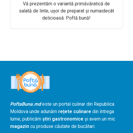
Agenda și
Vă prezentăm o variantă primăvăratică de
Evenimente
salată de linte, uşor de preparat şi numaidecât
delicioasă. Poftă bună!
Concursuri
Digest
PoftaBuna.md
Nutriție
PoftaBuna.md
este un portal culinar din Republica
Moldova unde adunăm
rețete culinare
din întrega
lume, publicăm
știri gastronomice
și avem un mic
magazin
cu produse căutate de bucătari.