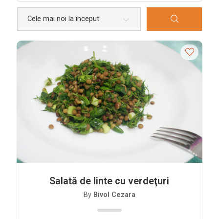
Bucătării
Românească
Internațională
Europeană
Italiană
Nord-Americană
Mexicană
Chineză
Adaugă rețetă
Revistă
Salată de linte cu verdeţuri
Gastronomie
By
Bivol Cezara
Știri culinare