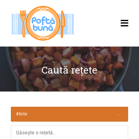
Caută rețete
Acasă
Rețete
Toate rețetele
#linte
Categorii