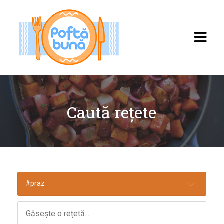
Caută rețete
Acasă
Rețete
Toate rețetele
#praz
Categorii