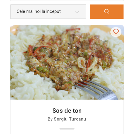
Bucătării
Românească
Internațională
Europeană
Italiană
Nord-Americană
Mexicană
Chineză
Adaugă rețetă
Revistă
Sos de ton
Gastronomie
By
Sergiu Turcanu
Știri culinare