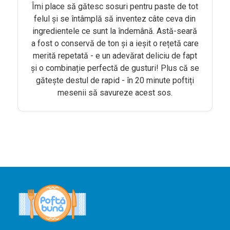
Agenda și
Îmi place să gătesc sosuri pentru paste de tot
Evenimente
felul și se întâmplă să inventez câte ceva din
ingredientele ce sunt la îndemână. Astă-seară
Concursuri
a fost o conservă de ton și a ieșit o rețetă care
merită repetată - e un adevărat deliciu de fapt
Digest
și o combinație perfectă de gusturi! Plus că se
PoftaBuna.md
gătește destul de rapid - în 20 minute poftiți
mesenii să savureze acest sos.
Nutriție