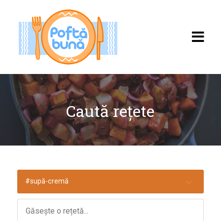
Caută rețete
Acasă
Rețete
Toate rețetele
#supă-cremă
Categorii