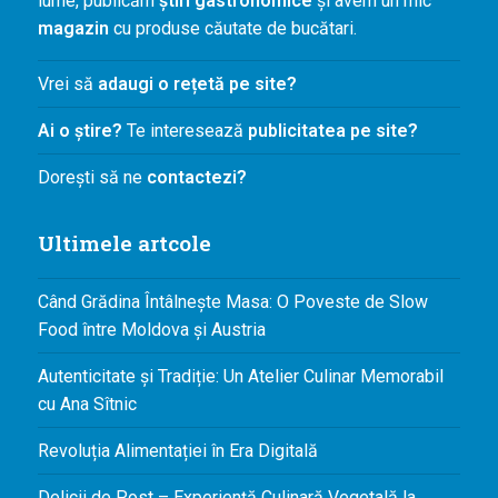
lume, publicăm
știri gastronomice
și avem un mic
magazin
cu produse căutate de bucătari.
Vrei să
adaugi o rețetă pe site?
Ai o știre?
Te interesează
publicitatea pe site?
Dorești să ne
contactezi?
Ultimele artcole
Când Grădina Întâlnește Masa: O Poveste de Slow
Food între Moldova și Austria
Autenticitate și Tradiție: Un Atelier Culinar Memorabil
cu Ana Sîtnic
Revoluția Alimentației în Era Digitală
Delicii de Post – Experiență Culinară Vegetală la