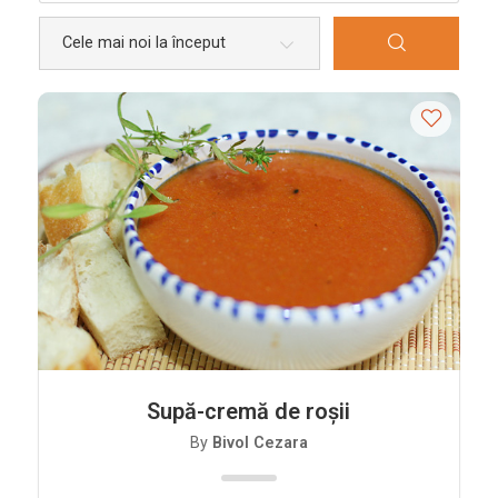
Bucătării
Românească
Internațională
Europeană
Italiană
Nord-Americană
Mexicană
Chineză
Adaugă rețetă
Revistă
Supă-cremă de roșii
Gastronomie
By
Bivol Cezara
Știri culinare