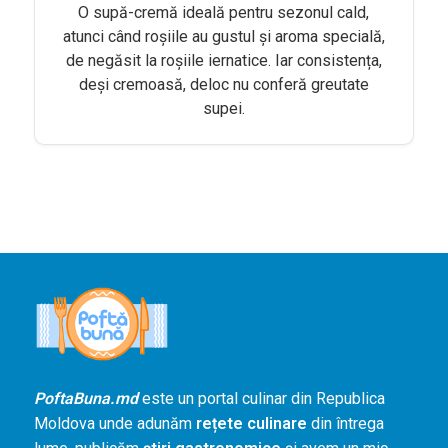
Agenda și
O supă-cremă ideală pentru sezonul cald,
Evenimente
atunci când roșiile au gustul și aroma specială,
de negăsit la roșiile iernatice. Iar consistența,
Concursuri
deși cremoasă, deloc nu conferă greutate
supei.
Digest
PoftaBuna.md
Nutriție
PoftaBuna.md
este un portal culinar din Republica
Moldova unde adunăm
rețete culinare
din întrega