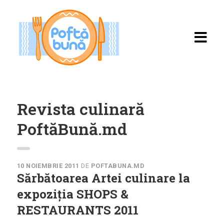
Revista culinară
PoftăBună.md
Acasă
Rețete
10 NOIEMBRIE 2011
DE
POFTABUNA.MD
Sărbătoarea Artei culinare la
Toate rețetele
expoziția SHOPS &
Categorii
RESTAURANTS 2011