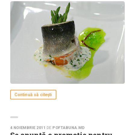
Bucătării
Românească
Internațională
Europeană
Italiană
Nord-Americană
Mexicană
Chineză
Adaugă rețetă
Continuă să citești
Revistă
Gastronomie
Știri culinare
4 NOIEMBRIE 2011
DE
POFTABUNA.MD
Se anunță o promoție pentru