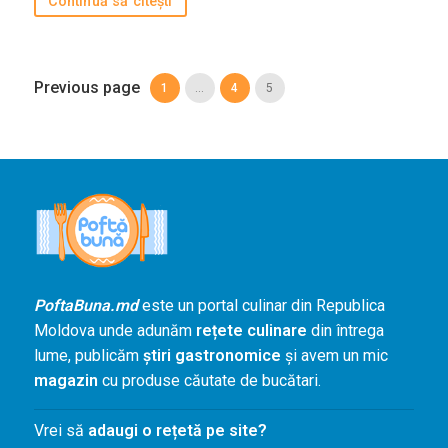
Continuă să citești
Previous page
1
…
4
5
PoftaBuna.md
este un portal culinar din Republica
Moldova unde adunăm
rețete culinare
din întrega
lume, publicăm
știri gastronomice
și avem un mic
magazin
cu produse căutate de bucătari.
Vrei să
adaugi o rețetă pe site?