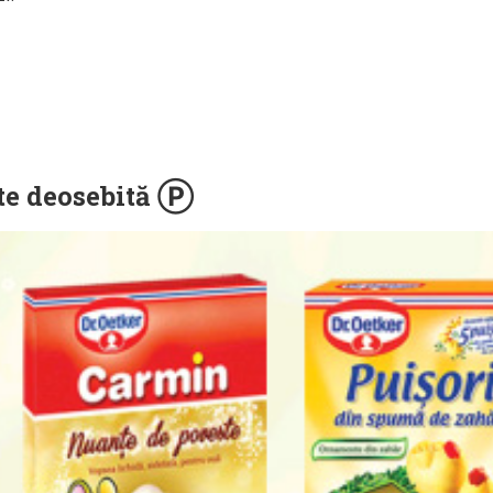
ște deosebită Ⓟ