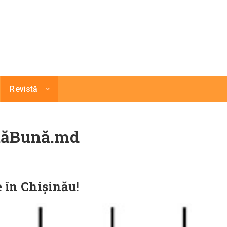
Revistă
ftăBună.md
 în Chișinău!