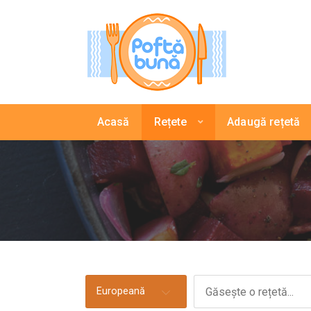
Acasă
Rețete
Adaugă rețetă
Europeană