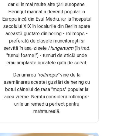
dar și în mai multe alte țări europene.
Heringul marinat a devenit popular în
Europa încă din Evul Mediu, iar la începutul
secolului XIX în localurile din Berlin apare
această gustare din hering - rollmops -
preferată de clasele muncitorești și
servită în așa-zisele
Hungerturm
(în trad.
"turnul foamei") - turnuri de sticlă unde
erau amplaste bucatele gata de servit.
Denumirea
"rollmops"
vine de la
asemănarea acestei gustări de hering cu
botul câinelui de rasa "mops" popular la
acea vreme. Nemții consideră rollmops-
urile un remediu perfect pentru
mahmureală.