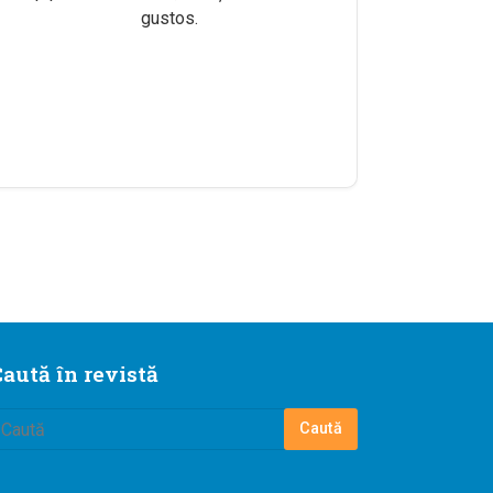
gustos.
aută în revistă